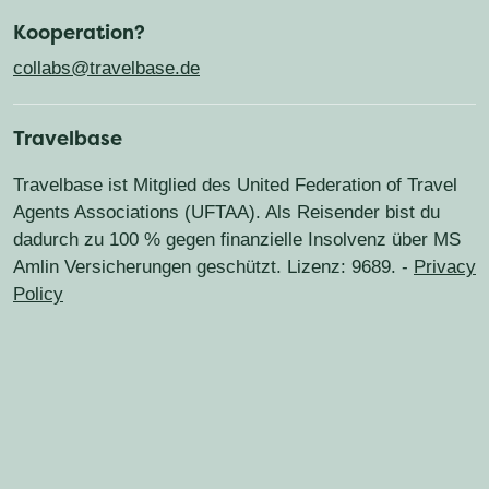
Fragen?
Kooperation?
Vespa Trips
Gran Canaria
Griechenland
Island
Cookie-Richtlinien
collabs@travelbase.de
Fernwanderwege & Trekking-Abenteuer
Italien
Jordanien
Kanada
Travelbase
Roadtrips & Rundreisen
Familienreisen
Kirgisistan
Luxemburg
Madeira
Travelbase ist Mitglied des United Federation of Travel
Agents Associations (UFTAA). Als Reisender bist du
Marokko
Montenegro
Namibia
dadurch zu 100 % gegen finanzielle Insolvenz über MS
Amlin Versicherungen geschützt. Lizenz: 9689. -
Niederlande
Norwegen
Oman
Privacy
Policy
Portugal
Slowenien
Schweden
Schottland
Türkei
Uganda