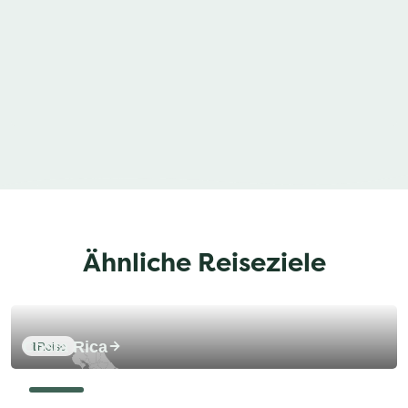
Ähnliche Reiseziele
Costa Rica
1
Reise