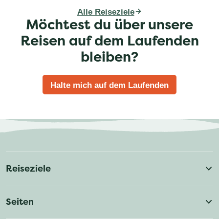
Alle Reiseziele
Möchtest du über unsere
Reisen auf dem Laufenden
bleiben?
Halte mich auf dem Laufenden
Reisethemen
Gruppenreisen (Solo)
Neue Reisen
Reiseziele
Kanu & Kajak
Packraft Trails
Philippinen
Costa Rica
Albanien
Seiten
Mikro-Abenteuer
Nordlichter
Finnisch-Lappland
Frankreich