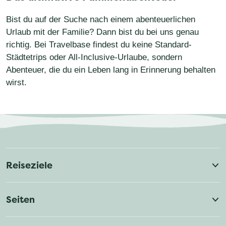
Bist du auf der Suche nach einem abenteuerlichen
Urlaub mit der Familie? Dann bist du bei uns genau
richtig. Bei Travelbase findest du keine Standard-
Städtetrips oder All-Inclusive-Urlaube, sondern
Abenteuer, die du ein Leben lang in Erinnerung behalten
wirst.
Reisethemen
Gruppenreisen (Solo)
Neue Reisen
Reiseziele
Kanu & Kajak
Packraft Trails
Philippinen
Costa Rica
Albanien
Seiten
Mikro-Abenteuer
Nordlichter
Finnisch-Lappland
Frankreich
Fragen?