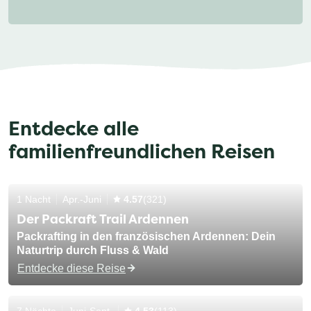
Entdecke alle
familienfreundlichen Reisen
1 Nacht
Apr.-Juni
4.57
(321)
Der Packraft Trail Ardennen
Packrafting in den französischen Ardennen: Dein
Naturtrip durch Fluss & Wald
Entdecke diese Reise
7 Nächte
Juni-Sept.
4.53
(113)