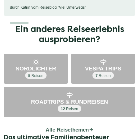
durch Katrin vom Reiseblog "Viel Unterwegs"
Ein anderes Reiseerlebnis
ausprobieren?
NORDLICHTER
VESPA TRIPS
5
Reisen
7
Reisen
ROADTRIPS & RUNDREISEN
12
Reisen
Alle Reisethemen
Das ultimative Familienabenteuer