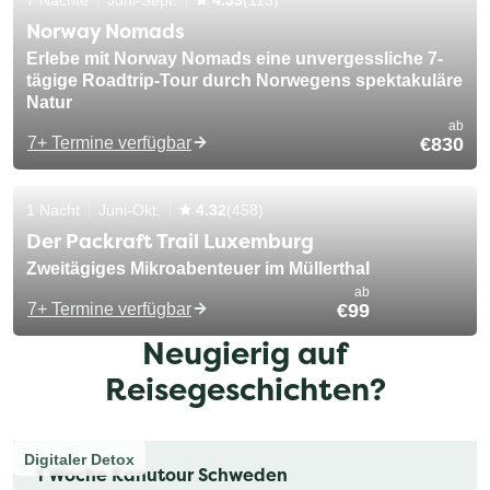
Norway Nomads
Erlebe mit Norway Nomads eine unvergessliche 7-
tägige Roadtrip-Tour durch Norwegens spektakuläre
Natur
ab
7+ Termine verfügbar
€830
1 Nacht
Juni-Okt.
4.32
(458)
Der Packraft Trail Luxemburg
Zweitägiges Mikroabenteuer im Müllerthal
ab
7+ Termine verfügbar
€99
Neugierig auf
Reisegeschichten?
Digitaler Detox
1 Woche Kanutour Schweden