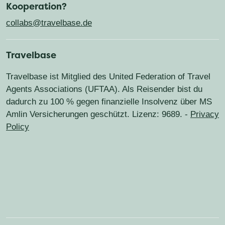
Kooperation?
Vespa Trips
Gran Canaria
Griechenland
Island
Cookie-Richtlinien
collabs@travelbase.de
Fernwanderwege & Trekking-Abenteuer
Italien
Jordanien
Kanada
Travelbase
Roadtrips & Rundreisen
Familienreisen
Kirgisistan
Luxemburg
Madeira
Travelbase ist Mitglied des United Federation of Travel
Agents Associations (UFTAA). Als Reisender bist du
Marokko
Montenegro
Namibia
dadurch zu 100 % gegen finanzielle Insolvenz über MS
Amlin Versicherungen geschützt. Lizenz: 9689. -
Niederlande
Norwegen
Oman
Privacy
Policy
Portugal
Slowenien
Schweden
Schottland
Türkei
Uganda